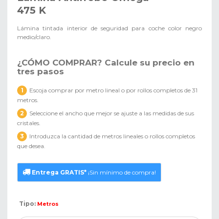
475 K
Lámina tintada interior de seguridad para coche color negro
medio/claro.
¿CÓMO COMPRAR?
Calcule su precio en
tres pasos
1
Escoja comprar por metro lineal o por rollos completos de 31
metros.
2
Seleccione el ancho que mejor se ajuste a las medidas de sus
cristales.
3
Introduzca la cantidad de metros lineales o rollos completos
que desea.
Entrega GRATIS*
¡Sin mínimo de compra!
Tipo:
Metros