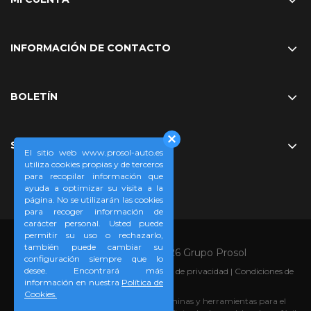
INFORMACIÓN DE CONTACTO
BOLETÍN
SÍGUENOS EN
El sitio web www.prosol-auto.es
utiliza cookies propias y de terceros
para recopilar información que
ayuda a optimizar su visita a la
página. No se utilizarán las cookies
para recoger información de
carácter personal. Usted puede
permitir su uso o rechazarlo,
también puede cambiar su
Copyright © 2008-2026 Grupo Prosol
configuración siempre que lo
desee. Encontrará más
Aviso legal
|
Política de cookies
|
Política de privacidad
|
Condiciones de
información en nuestra
Política de
compra
Cookies.
Prosol-auto.es, su tienda online de láminas y herramientas para el