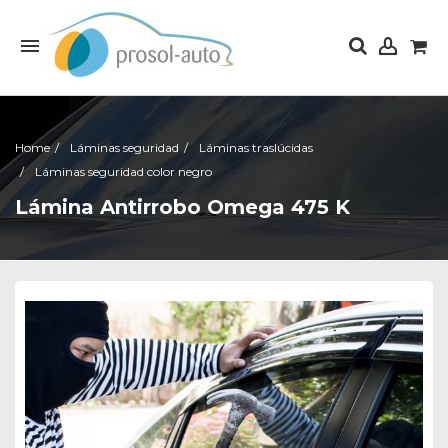
Lorem ipsum dolor sit amet
Lorem ipsum dolor sit amet, consectetur adipisicing elit, sed do eiusmod
tempor incididunt ut labore et dolore magna aliqua. Ut enim ad minim
veniam, quis nostrud exercitation ullamco laboris nisi ut aliquip ex ea
commodo consequat.
READ MORE
Home
Láminas seguridad
Láminas traslúcidas
Láminas seguridad color negro
Lorem ipsum dolor sit amet
Lámina Antirrobo Omega 475 K
Lorem ipsum dolor sit amet, consectetur adipisicing elit, sed do eiusmod
tempor incididunt ut labore et dolore magna aliqua. Ut enim ad minim
veniam, quis nostrud exercitation ullamco laboris nisi ut aliquip ex ea
commodo consequat.
READ MORE