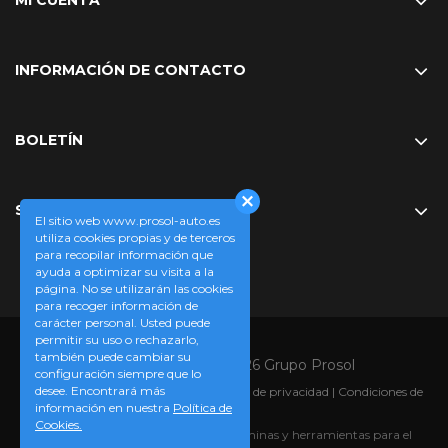
MI CUENTA
INFORMACIÓN DE CONTACTO
BOLETÍN
SÍGUENOS EN
El sitio web www.prosol-auto.es
utiliza cookies propias y de terceros
para recopilar información que
ayuda a optimizar su visita a la
página. No se utilizarán las cookies
para recoger información de
carácter personal. Usted puede
permitir su uso o rechazarlo,
también puede cambiar su
Copyright © 2008-2026 Grupo Prosol
configuración siempre que lo
desee. Encontrará más
Aviso legal
|
Política de cookies
|
Política de privacidad
|
Condiciones de
información en nuestra
Política de
compra
Cookies.
Prosol-auto.es, su tienda online de láminas y herramientas para el