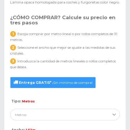
Lámina opaca homologada para coches y furgonetas color negro.
¿CÓMO COMPRAR?
Calcule su precio en
tres pasos
1
Escoja comprar por metro lineal o por rollos completos de 31
metros.
2
Seleccione el ancho que mejor se ajuste a las medidas de sus
cristales.
3
Introduzca la cantidad de metros lineales o rollos completos
que desea.
Entrega GRATIS*
¡Sin mínimo de compra!
Tipo:
Metros
Ancho: