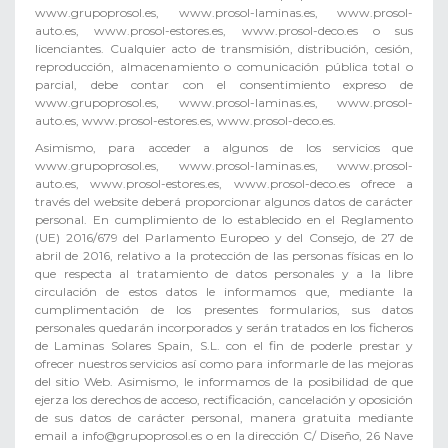
www.grupoprosol.es, www.prosol-laminas.es, www.prosol-
auto.es, www.prosol-estores.es, www.prosol-deco.es o sus
licenciantes. Cualquier acto de transmisión, distribución, cesión,
reproducción, almacenamiento o comunicación pública total o
parcial, debe contar con el consentimiento expreso de
www.grupoprosol.es, www.prosol-laminas.es, www.prosol-
auto.es, www.prosol-estores.es, www.prosol-deco.es.
Asimismo, para acceder a algunos de los servicios que
www.grupoprosol.es, www.prosol-laminas.es, www.prosol-
auto.es, www.prosol-estores.es, www.prosol-deco.es ofrece a
través del website deberá proporcionar algunos datos de carácter
personal. En cumplimiento de lo establecido en el Reglamento
(UE) 2016/679 del Parlamento Europeo y del Consejo, de 27 de
abril de 2016, relativo a la protección de las personas físicas en lo
que respecta al tratamiento de datos personales y a la libre
circulación de estos datos le informamos que, mediante la
cumplimentación de los presentes formularios, sus datos
personales quedarán incorporados y serán tratados en los ficheros
de Laminas Solares Spain, S.L. con el fin de poderle prestar y
ofrecer nuestros servicios así como para informarle de las mejoras
del sitio Web. Asimismo, le informamos de la posibilidad de que
ejerza los derechos de acceso, rectificación, cancelación y oposición
de sus datos de carácter personal, manera gratuita mediante
email a
info@grupoprosol.es
o en la dirección C/ Diseño, 26 Nave