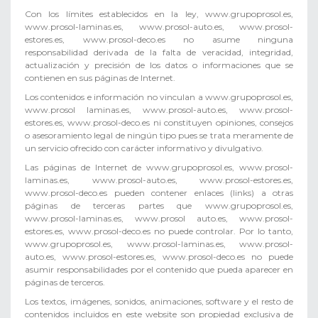
Con los límites establecidos en la ley, www.grupoprosol.es,
www.prosol-laminas.es, www.prosol-auto.es, www.prosol-
estores.es, www.prosol-deco.es no asume ninguna
responsabilidad derivada de la falta de veracidad, integridad,
actualización y precisión de los datos o informaciones que se
contienen en sus páginas de Internet.
Los contenidos e información no vinculan a www.grupoprosol.es,
www.prosol laminas.es, www.prosol-auto.es, www.prosol-
estores.es, www.prosol-deco.es ni constituyen opiniones, consejos
o asesoramiento legal de ningún tipo pues se trata meramente de
un servicio ofrecido con carácter informativo y divulgativo.
Las páginas de Internet de www.grupoprosol.es, www.prosol-
laminas.es, www.prosol-auto.es, www.prosol-estores.es,
www.prosol-deco.es pueden contener enlaces (links) a otras
páginas de terceras partes que www.grupoprosol.es,
www.prosol-laminas.es, www.prosol auto.es, www.prosol-
estores.es, www.prosol-deco.es no puede controlar. Por lo tanto,
www.grupoprosol.es, www.prosol-laminas.es, www.prosol-
auto.es, www.prosol-estores.es, www.prosol-deco.es no puede
asumir responsabilidades por el contenido que pueda aparecer en
páginas de terceros.
Los textos, imágenes, sonidos, animaciones, software y el resto de
contenidos incluidos en este website son propiedad exclusiva de