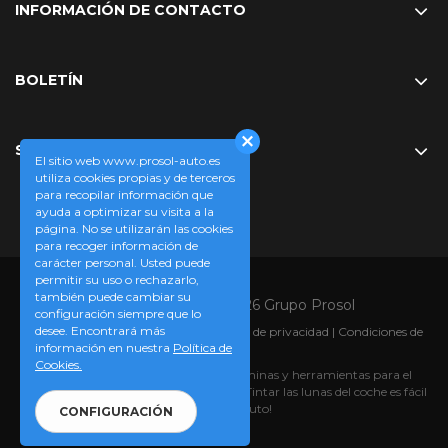
INFORMACIÓN DE CONTACTO
BOLETÍN
SÍGUENOS EN
El sitio web www.prosol-auto.es
utiliza cookies propias y de terceros
para recopilar información que
ayuda a optimizar su visita a la
página. No se utilizarán las cookies
para recoger información de
carácter personal. Usted puede
permitir su uso o rechazarlo,
también puede cambiar su
Copyright © 2008-2026 Grupo Prosol
configuración siempre que lo
desee. Encontrará más
Aviso legal
|
Política de cookies
|
Política de privacidad
|
Condiciones de
información en nuestra
Política de
compra
Cookies.
Prosol-auto.es, su tienda online de láminas y herramientas para el
tintado de lunas de coche o furgoneta. ¡Tintar las lunas del coche es fácil
con Prosol-auto!
CONFIGURACIÓN